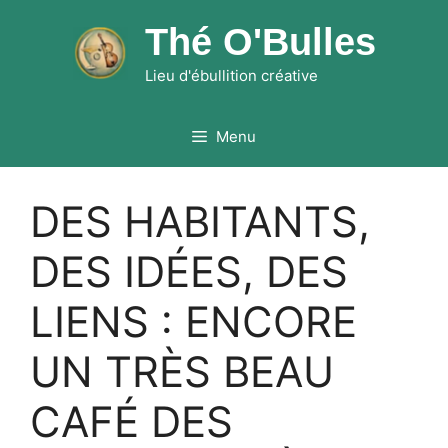
Skip
Thé O'Bulles
to
content
Lieu d'ébullition créative
Menu
DES HABITANTS,
DES IDÉES, DES
LIENS : ENCORE
UN TRÈS BEAU
CAFÉ DES