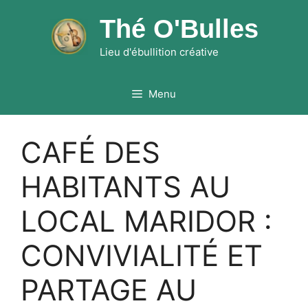
Skip
Thé O'Bulles
to
content
Lieu d'ébullition créative
Menu
CAFÉ DES
HABITANTS AU
LOCAL MARIDOR :
CONVIVIALITÉ ET
PARTAGE AU